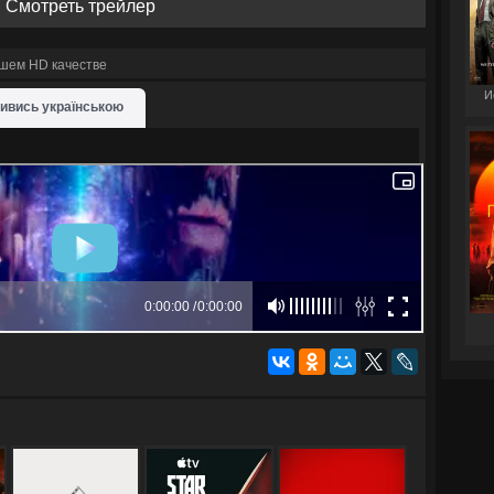
Смотреть трейлер
ошем HD качестве
И
ивись українською