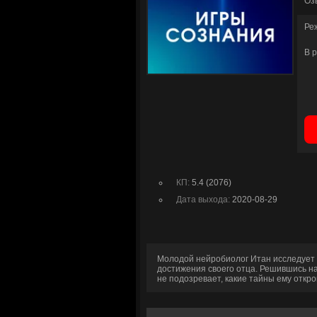
Оз
Ре
В 
КП:
5.4 (2076)
Дата выхода:
2020-08-29
Молодой нейробиолог Итан исследует 
достижения своего отца. Решившись на
не подозревает, какие тайны ему откр