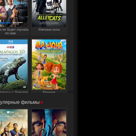
о не будет скучать
Уличные коты
по нам
пагосы с Дэвидом
Манюня
Аттенборо
улярные фильмы