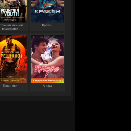
сточник вечной
Кракен
молодости
Грешники
Анора