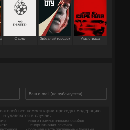
а
С ходу
Звёздный городок
Мыс страха