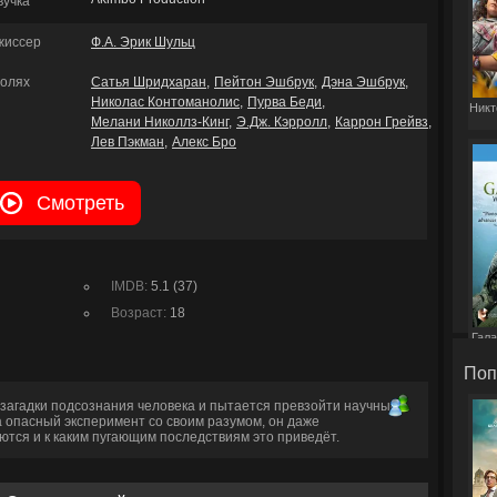
вучка
жиссер
Ф.А. Эрик Шульц
ролях
Сатья Шридхаран
Пейтон Эшбрук
Дэна Эшбрук
Николас Контоманолис
Пурва Беди
Никт
Мелани Николлз-Кинг
Э.Дж. Кэрролл
Каррон Грейвз
Лев Пэкман
Алекс Бро
Смотреть
IMDB:
5.1 (37)
Возраст:
18
Гала
Поп
загадки подсознания человека и пытается превзойти научные
 опасный эксперимент со своим разумом, он даже
оются и к каким пугающим последствиям это приведёт.