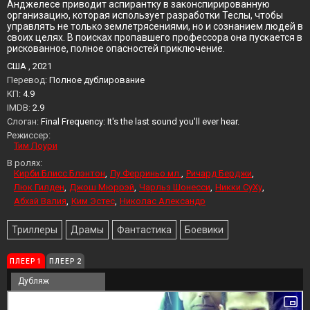
Анджелесе приводит аспирантку в законспирированную
организацию, которая использует разработки Теслы, чтобы
управлять не только землетрясениями, но и сознанием людей в
своих целях. В поисках пропавшего профессора она пускается в
рискованное, полное опасностей приключение.
США , 2021
Перевод:
Полное дублирование
KП:
4.9
IMDB:
2.9
Слоган:
Final Frequency: It's the last sound you'll ever hear.
Режиссер:
Тим Лоури
В ролях:
Кирби Блисс Блэнтон
Лу Ферриньо мл.
Ричард Берджи
Люк Гилден
Джош Мюррэй
Чарльз Шонесси
Никки СуХу
Абхай Валия
Ким Эстес
Николас Александр
Триллеры
Драмы
Фантастика
Боевики
ПЛЕЕР 1
ПЛЕЕР 2
Дубляж