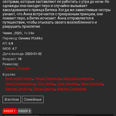
сёстрами, которые заставляют её работать с утра до ночи. Но
однажды она находит перо и случайно вызывает
заколдованного принца Витека. Когда же завистливые сестры
узнают, что Анна встречается с прекрасным принцем, они
ломают перо, а Витек исчезает. Анна отправляется в
путешествие, чтобы отыскать своего возлюбленного и
разрушить проклятие.
Чехия , 2020 ,
1ч 34м
Перевод:
Синема УСokko
KП:
6.8
IMDB:
4.7
Дата выхода:
2020-01-02
Возраст:
18
Режиссер:
Зденек Трошка
В ролях:
Анастасия Трмал
Лукаш Павласек
Шарка Вацуликова
Люси Полишенска
Петр Урбан
Сара Сандева
Дана Сислова
Вацлав Свобода
Йитка Смутна
Мартин Странский
Фэнтези
Семейные
ПЛЕЕР 1
ПЛЕЕР 2