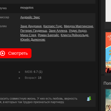
moygolos
вучка
жиссер
Андрейс Экис
ролях
Зане Даудзиня
Каспарс Годс
Мирдза Мартинсоне
Петерис Гаудиньш
Зане Аллена
Улдис Андзэ
Мара Слея
Роман Баргайс
Клинта Рейнхольде
Юрийс Дьяконовс
Смотреть
IMDB:
6.7 (1)
Возраст:
18
Поп
расить совместную жизнь. У них есть любовь, верность
, в которых так трудно признаться партнеру.