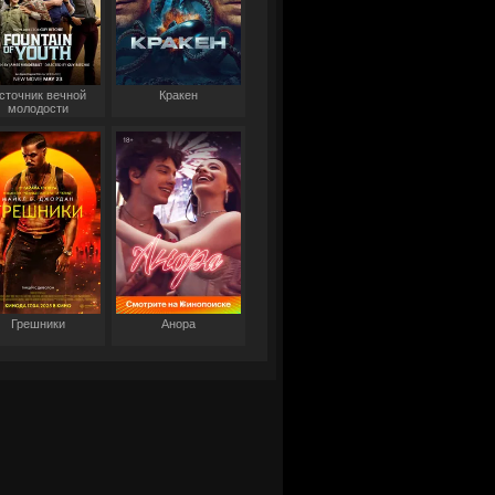
сточник вечной
Кракен
молодости
Грешники
Анора