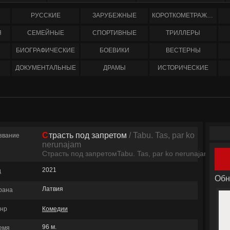
РУССКИЕ
ЗАРУБЕЖНЫЕ
КОРОТКОМЕТРАЖНЫЕ
Я
СЕМЕЙНЫЕ
СПОРТИВНЫЕ
ТРИЛЛЕРЫ
БИОГРАФИЧЕСКИЕ
БОЕВИКИ
ВЕСТЕРНЫ
ДОКУМЕНТАЛЬНЫЕ
ДРАМЫ
ИСТОРИЧЕСКИЕ
Страсть под запретом
/ Tabu. Tas, par ko
звание
nerunajam
Страсть под запретомTabu. Tas, par ko nerunajam
2021
д
Обн
Латвия
рана
нр
Комедии
96 м.
емя