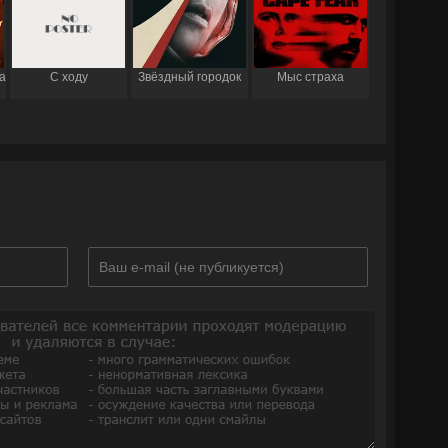
а
С ходу
Звёздный городок
Мыс страха