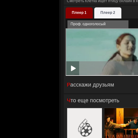
Смотреть Клетка ищет птицу онлайн в 
Плеер 1
Плеер 2
Проф. одноголосый
Расскажи друзьям
Что еще посмотреть