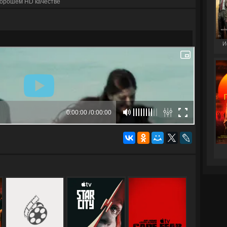
хорошем HD качестве
И