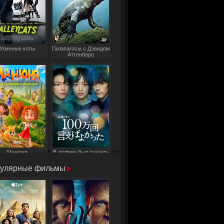
Уличные коты
Галапагосы с Дэвидом
Аттенборо
Манюня
Я должен был сказать
это миллион раз
улярные фильмы