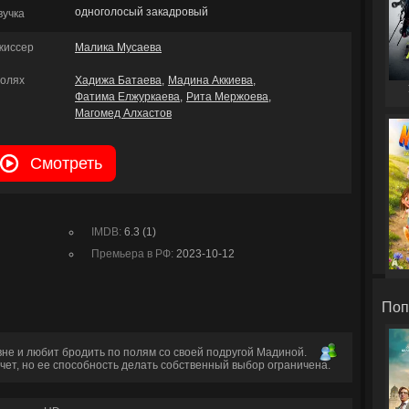
одноголосый закадровый
вучка
жиссер
Малика Мусаева
ролях
Хадижа Батаева
Мадина Аккиева
Фатима Елжуркаева
Рита Мержоева
Магомед Алхастов
Смотреть
IMDB:
6.3 (1)
Премьера в РФ:
2023-10-12
Поп
вне и любит бродить по полям со своей подругой Мадиной.
очет, но ее способность делать собственный выбор ограничена.