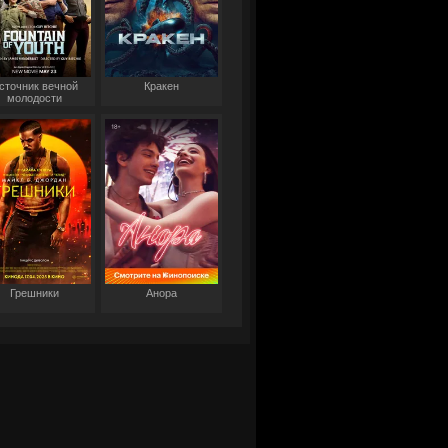
сточник вечной
Кракен
молодости
Грешники
Анора