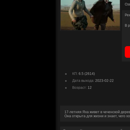
Оз
Ре
В 
КП:
6.5 (2614)
Дата выхода:
2023-02-22
Возраст:
12
17-летняя Яха живет в чеченской дере
Она открыта для жизни и знает, чего х