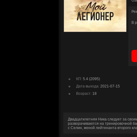
Оз
Ре
В 
КП:
5.4 (2095)
Дата выхода:
2021-07-15
Возраст:
18
Двадцатилетняя Ника следует за свои
разворачиваются на тренировочной баз
с Селин, женой лейтенанта второго кл