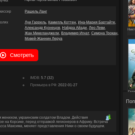
вучка
жиссер
Рашель Ланг
ролях
Луи Гаррель
Камилль Коттен
Ина-Мария Бартайте
Александр Кузнецов
Нэйдра Айади
Лео Леви
Никт
Жан Микеланджели
Владимир Игнат
Симона Трокан
Мовей-Жаннин Леруа
Смотреть
IMDB:
5.7 (32)
Премьера в РФ:
2022-01-27
Гала
Поп
м женихом, украинским солдатом Владом. Действия
е на Корсике, перед отправкой легионеров в Африку. Встреча
асса Максима, меняет представления Ники о своем будущем.