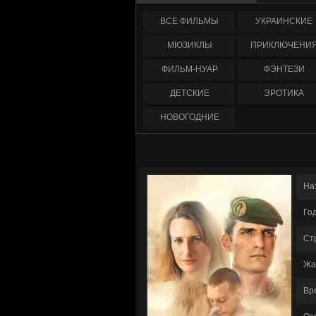
ФИЛЬМЫ
УКРАИНCКИЕ
МЮЗИКЛЫ
ПРИКЛЮЧЕНИ
ФИЛЬМ-НУАР
ФЭНТЕЗИ
ДЕТСКИЕ
ЭРОТИКА
НОВОГОДНИЕ
На
Го
Ст
Жа
Вр