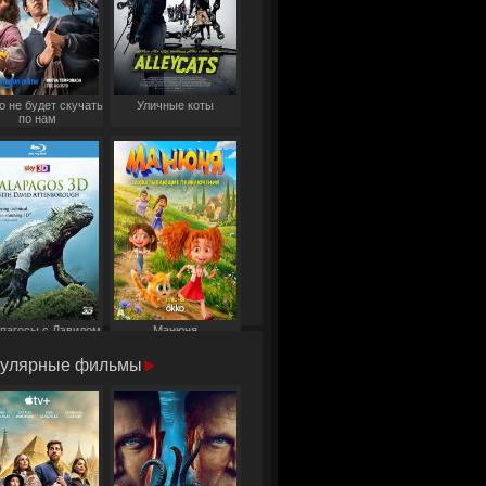
о не будет скучать
Уличные коты
по нам
пагосы с Дэвидом
Манюня
Аттенборо
улярные фильмы