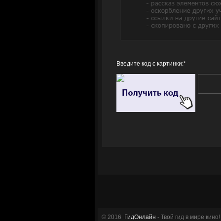
Введите код с картинки:
*
© 2016
ГидОнлайн
- Твой гид в мире кино!