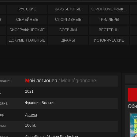
РУССКИЕ
ЗАРУБЕЖНЫЕ
КОРОТКОМЕТРАЖНЫЕ
Я
СЕМЕЙНЫЕ
СПОРТИВНЫЕ
ТРИЛЛЕРЫ
БИОГРАФИЧЕСКИЕ
БОЕВИКИ
ВЕСТЕРНЫ
ДОКУМЕНТАЛЬНЫЕ
ДРАМЫ
ИСТОРИЧЕСКИЕ
Мой легионер
/ Mon légionnaire
звание
2021
д
Франция Бельгия
рана
Обн
нр
Драмы
106 м.
емя
AlphaProjectAkimbo Production