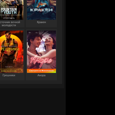
сточник вечной
Кракен
молодости
Грешники
Анора