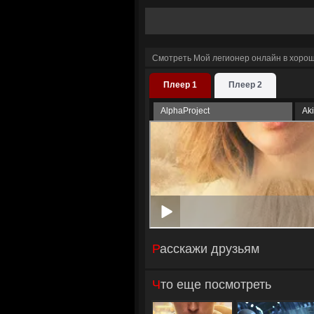
Смотреть Мой легионер онлайн в хоро
Плеер 1
Плеер 2
AlphaProject
Ak
Расскажи друзьям
Что еще посмотреть