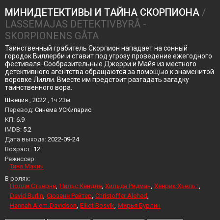
МИНИДЕТЕКТИВЫ И ТАЙНА СКОРПИОНА
/
LASSEMAJAS DETEKTIVBYRÅ -
SKORPIONENS GÅTA
Таинственный грабитель Скорпион нападает на сонный
городок Виллерби и ставит под угрозу проведение ежегодного
фестиваля. Сообразительные Джерри и Майя из местного
детективного агентства обращаются за помощью к знаменитой
воровке Лилли. Вместе им предстоит разгадать загадку
таинственного вора.
Швеция , 2022 ,
1ч 23м
Перевод:
Синема УСКипарис
KП:
6.9
IMDB:
5.2
Дата выхода:
2022-09-24
Возраст:
12
Режиссер:
Тина Макич
В ролях:
Полли Стьерне
Нильс Кендле
Хильда Ридман
Хенрик Хьельт
David Burlin
Сюзанн Рейтер
Christoffer Alehed
Hannah Alem-Davidson
Elliot Bosvik
Мирья Бурлин