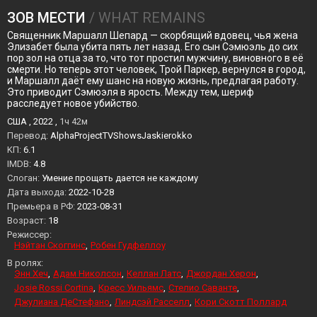
ЗОВ МЕСТИ
/ WHAT REMAINS
Священник Маршалл Шепард — скорбящий вдовец, чья жена
Элизабет была убита пять лет назад. Его сын Сэмюэль до сих
пор зол на отца за то, что тот простил мужчину, виновного в её
смерти. Но теперь этот человек, Трой Паркер, вернулся в город,
и Маршалл даёт ему шанс на новую жизнь, предлагая работу.
Это приводит Сэмюэля в ярость. Между тем, шериф
расследует новое убийство.
США , 2022 ,
1ч 42м
Перевод:
AlphaProjectTVShowsJaskierokko
KП:
6.1
IMDB:
4.8
Слоган:
Умение прощать дается не каждому
Дата выхода:
2022-10-28
Премьера в РФ:
2023-08-31
Возраст:
18
Режиссер:
Нэйтан Скоггинс
Робен Гудфеллоу
В ролях:
Энн Хеч
Адам Николсон
Келлан Латс
Джордан Херон
Josie Rossi Cortina
Кресс Уильямс
Стелио Саванте
Джулиана ДеСтефано
Линдсэй Расселл
Кори Скотт Поллард