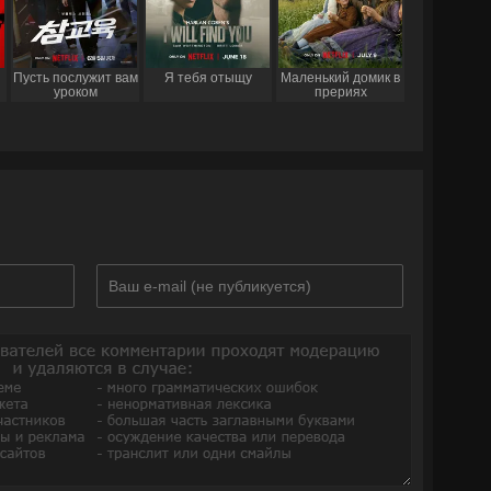
Пусть послужит вам
Я тебя отыщу
Маленький домик в
уроком
прериях