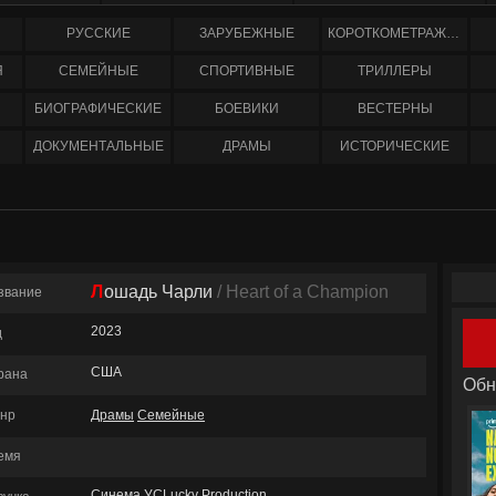
РУССКИЕ
ЗАРУБЕЖНЫЕ
КОРОТКОМЕТРАЖНЫЕ
Я
СЕМЕЙНЫЕ
СПОРТИВНЫЕ
ТРИЛЛЕРЫ
БИОГРАФИЧЕСКИЕ
БОЕВИКИ
ВЕСТЕРНЫ
ДОКУМЕНТАЛЬНЫЕ
ДРАМЫ
ИСТОРИЧЕСКИЕ
Лошадь Чарли
/ Heart of a Champion
звание
2023
д
США
рана
Обн
нр
Драмы
Семейные
емя
Синема УСLucky Production