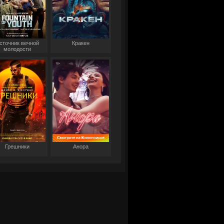
сточник вечной
Кракен
молодости
Грешники
Анора