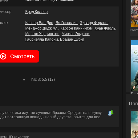
вучка
жиссер
Брэд Келлер
ролях
Каспер Ван Дин
Яя Госселин
Эдвард Ферлонг
Мейджор Додж мл.
Карсон Каннингэм
Хуан Фиоль
Никт
Морган Хэррингтон
Мигель Эндрюс
Габриэлла Капони
Брайан Дуонг
Смотреть
IMDB:
5.5 (12)
Гала
Поп
 у ее семьи идут не лучшим образом. Средств на покупку
ходит потерянную лошадь, новый друг становится для нее
шем HD качестве