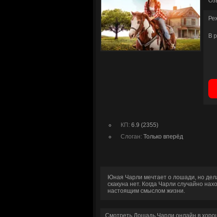
Оз
Ре
В 
КП:
6.9 (2355)
Слоган:
Только вперёд
Юная Чарли мечтает о лошади, но дела
скакуна нет. Когда Чарли случайно на
настоящим смыслом жизни.
Смотреть Лошадь Чарли онлайн в хоро