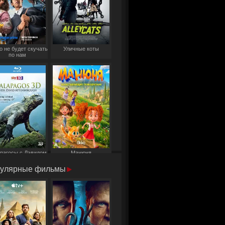
о не будет скучать
Уличные коты
по нам
пагосы с Дэвидом
Манюня
Аттенборо
улярные фильмы