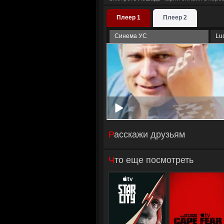
Плеер 1
Плеер 2
Синема УС
Lu
Расскажи друзьям
Что еще посмотреть