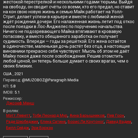
жестокой перестрелкой и несколькими годами тюрьмы. Выйдя
на свободу, он сводит счёты со всеми, кто его предал, но ставит
на кон свою новую жизнь и семью.Майк работает на Уолл-
Стрит, делает успехи в карьере и вместе с любимой женой
ждёт рождения дочери. Его налаженная жизнь летит под откос
после поездки в Лос-Анджелес по поручению начальства.
Ничего не подозревающего Майка втягивают в кровавую
потасовку, и вместо обещанного заработка он получает
судимость. Впереди — годы за решёткой. Его жена остаётся
в одиночестве, маленькая дочь растёт без отца, а настоящие
виновники прекрасно себя чувствуют. Мысль об этом не даёт
Майку покоя даже после освобождения. Решив отомстить
любой ценой, он теперь больше думает о своих врагах, чем о
своих близких.
США , 2021
Перевод:
@MUZOBOZ@Paragraph Media
KП:
5.8
IMDB:
5.1
Режиссер:
Джозеф Менш
В ролях:
Мэтт Леветт
Тоби Леонард Мур
Анна Барышников
Лев Горн
Раде Шербеджия
Елена Сатине
Борис Ли Крутоног
Давид Вадим
Билл Сейдж
Эри Бэркэн