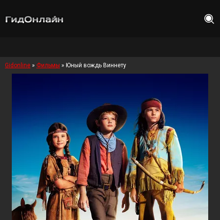
Gidonline
»
Фильмы
» Юный вождь Виннету