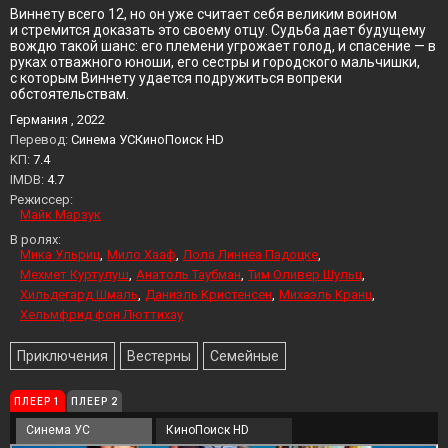
Виннету всего 12, но он уже считает себя великим воином
и стремится доказать это своему отцу. Судьба дает будущему
вождю такой шанс: его племени угрожает голод, и спасение — в
руках отважного юноши, его сестры и городского мальчишки,
с которым Виннету удается подружиться вопреки
обстоятельствам.
Германия , 2022
Перевод:
Синема УСКиноПоиск HD
KП:
7.4
IMDB:
4.7
Режиссер:
Майк Марзук
В ролях:
Мика Ульриц
Мило Хааф
Лола Линнеа Падоцке
Мехмет Куртулуш
Анатоль Таубман
Тим Оливер Шульц
Хильдегард Шмаль
Даниэль Кристенсен
Михаэль Кранц
Хельмфрид фон Люттихау
Приключения
Вестерны
Семейные
ПЛЕЕР 1
ПЛЕЕР 2
Синема УС
КиноПоиск HD