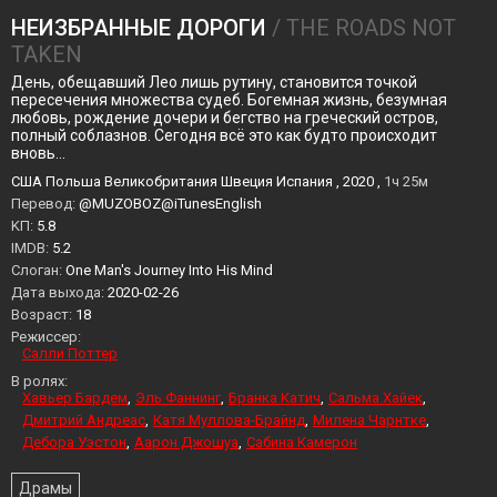
НЕИЗБРАННЫЕ ДОРОГИ
/ THE ROADS NOT
TAKEN
День, обещавший Лео лишь рутину, становится точкой
пересечения множества судеб. Богемная жизнь, безумная
любовь, рождение дочери и бегство на греческий остров,
полный соблазнов. Сегодня всё это как будто происходит
вновь…
США Польша Великобритания Швеция Испания , 2020 ,
1ч 25м
Перевод:
@MUZOBOZ@iTunesEnglish
KП:
5.8
IMDB:
5.2
Слоган:
One Man's Journey Into His Mind
Дата выхода:
2020-02-26
Возраст:
18
Режиссер:
Салли Поттер
В ролях:
Хавьер Бардем
Эль Фаннинг
Бранка Катич
Сальма Хайек
Дмитрий Андреас
Катя Муллова-Брайнд
Милена Чарнтке
Дебора Уэстон
Аарон Джошуа
Сабина Камерон
Драмы