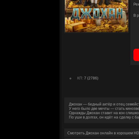
Ре
В 
КП:
7 (2786)
Джохан — бедный актёр и отец семейст
У него было две мечты — стать кинозве
Однажды Джохан ставит на кон слишко
По уши в долгах, он идёт на сделку с
Смотреть Джохан онлайн в хорошем HD