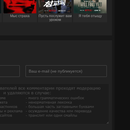
Мыс страха
Пусть послужит вам
Я тебя отыщу
уроком