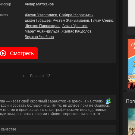
жиссер
Анвар Матжанов
ролях
Жахан Утаргалиев
Сабира Жараскызы
Еркен Губашев
Рустем Жаныаманов
Гулим Серик
Шерхан Пирназаров
Асхат Урпеков
Марат Абай-Дильда
Жалгас Кабдолов
Биржан Чопбаев
Смотреть
Возраст:
12
Поп
ва — несёт свой скромный заработок не домой, а на ставки.
здой и сорвать большой куш. Ни то, ни другое пока не сбылось.
м многое и проигрывает с катастрофическими последствиями.
 бандитами, разыскивающими тайник с ворованным золотом.
 качестве