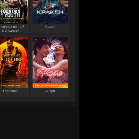
сточник вечной
Кракен
молодости
Грешники
Анора