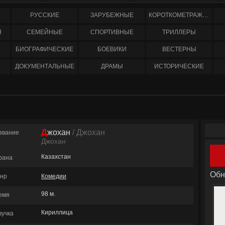
РУССКИЕ
ЗАРУБЕЖНЫЕ
КОРОТКОМЕТРАЖНЫЕ
Я
СЕМЕЙНЫЕ
СПОРТИВНЫЕ
ТРИЛЛЕРЫ
БИОГРАФИЧЕСКИЕ
БОЕВИКИ
ВЕСТЕРНЫ
ДОКУМЕНТАЛЬНЫЕ
ДРАМЫ
ИСТОРИЧЕСКИЕ
Джохан
/ Джохан
звание
Джохан
Казахстан
рана
Обн
нр
Комедии
98 м.
емя
Кириллица
вучка