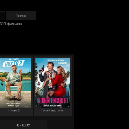
ТОП фильмов
Никто 2
Голый пистолет
ТВ - ШОУ