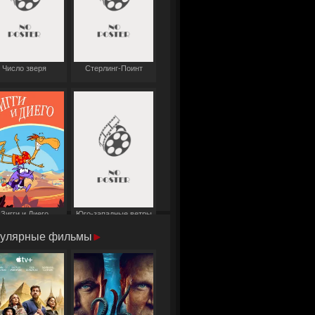
Число зверя
Стерлинг-Поинт
Зигги и Диего
Юго-западные ветры
улярные фильмы