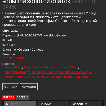
БОЛЬШОЙ ЗОЛОТОЙ СЛИТОК
/ BIG GOLD
BRICK
Начинающего писателя Сэмюэла Листона нанимает Флойд
Деверо, загадочная личность и отец двоих детей,
для написания своей биографии. Однако работа над книгой
превращается в хаос.
США , 2022
Перевод:
@MUZOBOZ@TVShowsМосфильм
KП:
4.8
IMDB:
3.4
Слоган:
A «Cerebral» Comedy
Режиссер:
Брайан Питсос
В ролях:
Эмори Коэн
Энди Гарсиа
Меган Фокс
Люси Хейл
Фредерик Шмидт
Леонидас Кастроунис
Шайло Фернандес
Оскар Айзек
Серджо Риццуто
Майкл Бенжамин Эрнандес
Фэнтези
Комедии
ПЛЕЕР 1
ПЛЕЕР 2
MUZOBOZ
TVShows
Мосфильм