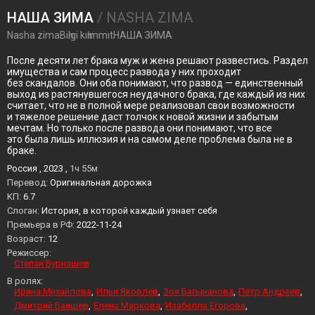
НАША ЗИМА
/ NASHA ZIMA
Nasha zimaBiһigi kıһımmıtНАША ЗИМА
После десяти лет брака муж и жена решают развестись. Раздел
имущества и сам процесс развода у них проходит
без скандалов. Они оба понимают, что развод — единственный
выход из растянувшегося неудачного брака, где каждый из них
считает, что не в полной мере реализовал свои возможности
и тяжелое решение даст толчок к новой жизни и забытым
мечтам. Но только после развода они понимают, что все
это была лишь иллюзия и на самом деле проблема была не в
браке.
Россия , 2023 ,
1ч 55м
Перевод:
Оригинальная дорожка
KП:
6.7
Слоган:
История, в которой каждый узнает себя
Премьера в РФ:
2022-11-24
Возраст:
12
Режиссер:
Степан Бурнашев
В ролях:
Ирина Михайлова
Илья Яковлев
Зоя Багынанова
Пётр Андреев
Дмитрий Баишев
Елена Маркова
Изабелла Егорова