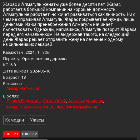
Жарас и Алмагуль женаты уже более десяти лет. Жарас
работает в большой компании на хорошей должности,
Алмагуль не работает, но хочет развиваться как личность. Ни о
чем не спрашивая Алмагуль, Жарас покрывает её нужды лишь
деньгами. Из-за пренебрежения Алмагуль начинает
пьянствовать. Однажды, напившись, Алмагуль позорит Жараса
перед его начальником. Не выдержав такого, на следующий
день Жарас решает отправить жену на лечение к одному
из сильнейших лекарей.
Казахстан , 2024 ,
1ч 30м
Перевод:
Оригинальная дорожка
KП:
6.8
Дата выхода:
2024-05-16
Возраст:
18
Режиссер:
Анвар Матжанов
В ролях:
Дарига Бадыкова
Олжас Абай
Алихан Идришева
Куандык Шакиржанов
Кылышбек Касымбеков
Комедии
Ужасы
ПЛЕЕР 1
ПЛЕЕР 2