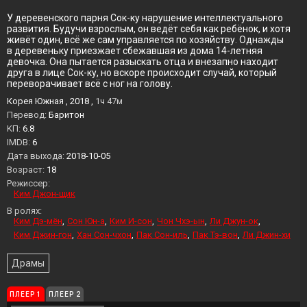
У деревенского парня Сок-ку нарушение интеллектуального
развития. Будучи взрослым, он ведёт себя как ребёнок, и хотя
живёт один, всё же сам управляется по хозяйству. Однажды
в деревеньку приезжает сбежавшая из дома 14-летняя
девочка. Она пытается разыскать отца и внезапно находит
друга в лице Сок-ку, но вскоре происходит случай, который
переворачивает всё с ног на голову.
Корея Южная , 2018 ,
1ч 47м
Перевод:
Баритон
KП:
6.8
IMDB:
6
Дата выхода:
2018-10-05
Возраст:
18
Режиссер:
Ким Джон-щик
В ролях:
Ким Дэ-мён
Сон Юн-а
Ким И-сон
Чон Чхэ-ын
Ли Джун-ок
Ким Джин-гон
Хан Сон-чхон
Пак Сон-иль
Пак Тэ-вон
Ли Джин-хи
Драмы
ПЛЕЕР 1
ПЛЕЕР 2