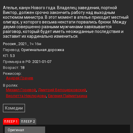
Ателье, канун Нового года. Владелец заведения, портной
Виктор, должен срочно закончить работу над выходным
костюмом министра. В этот момент в ателье приходит местный
олигарх, у которого весьма некстати порвались брюки. Между
двумя совершенно разными мужчинами завязывается
разговор, который будет иметь неожиданные последствия и
заставит их кардинально измениться.
Россия , 2021 ,
1ч 16м
Перевод:
Оригинальная дорожка
KП:
5.3
Премьера в РФ:
2021-01-07
Возраст:
18
Режиссер:
Андрей Грачев
В ролях:
Михаил Горевой
Дмитрий Белоцерковский
Виолетта Неклюдова
Евгения Пайметькина
Комедии
ПЛЕЕР 1
ПЛЕЕР 2
Оригинал