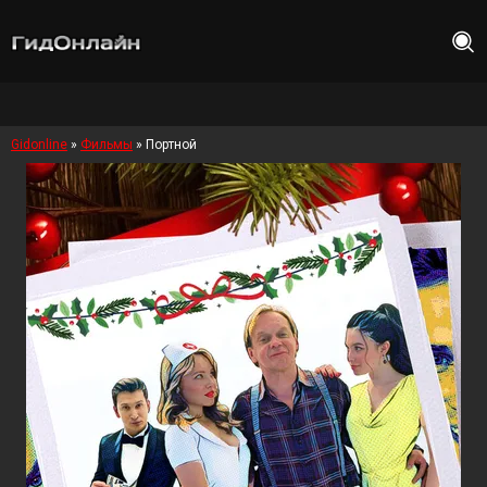
Gidonline
»
Фильмы
» Портной