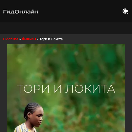
Gidonline
»
Фильмы
» Тори и Локита