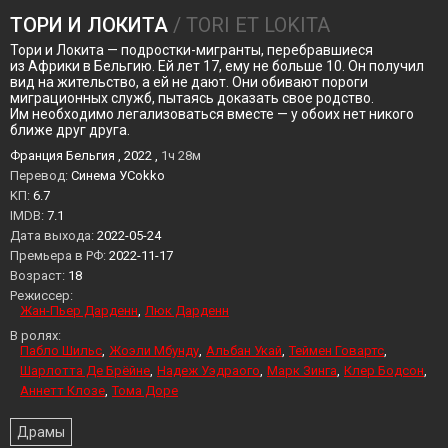
ТОРИ И ЛОКИТА
/ TORI ET LOKITA
Тори и Локита — подростки-мигранты, перебравшиеся
из Африки в Бельгию. Ей лет 17, ему не больше 10. Он получил
вид на жительство, а ей не дают. Они обивают пороги
миграционных служб, пытаясь доказать свое родство.
Им необходимо легализоваться вместе — у обоих нет никого
ближе друг друга.
Франция Бельгия , 2022 ,
1ч 28м
Перевод:
Синема УСokko
KП:
6.7
IMDB:
7.1
Дата выхода:
2022-05-24
Премьера в РФ:
2022-11-17
Возраст:
18
Режиссер:
Жан-Пьер Дарденн
Люк Дарденн
В ролях:
Пабло Шильс
Жоэли Мбунду
Альбан Укай
Теймен Говартс
Шарлотта Де Брёйне
Надеж Уэдраого
Марк Зинга
Клер Бодсон
Аннетт Клозе
Тома Доре
Драмы