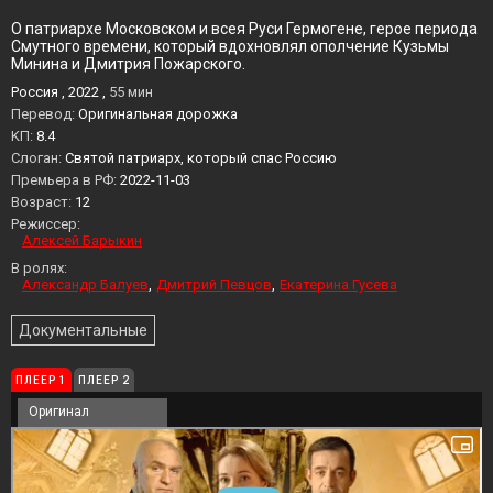
О патриархе Московском и всея Руси Гермогене, герое периода
Смутного времени, который вдохновлял ополчение Кузьмы
Минина и Дмитрия Пожарского.
Россия , 2022 ,
55 мин
Перевод:
Оригинальная дорожка
KП:
8.4
Слоган:
Святой патриарх, который спас Россию
Премьера в РФ:
2022-11-03
Возраст:
12
Режиссер:
Алексей Барыкин
В ролях:
Александр Балуев
Дмитрий Певцов
Екатерина Гусева
Документальные
ПЛЕЕР 1
ПЛЕЕР 2
Оригинал