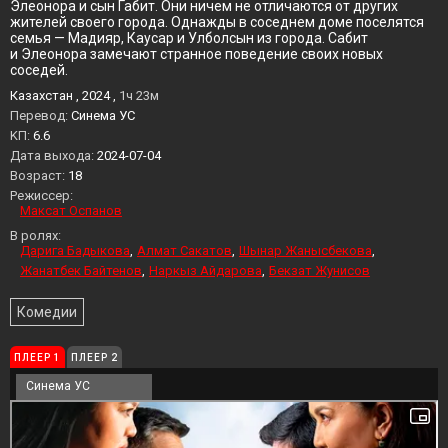
Элеонора и сын Габит. Они ничем не отличаются от других
жителей своего города. Однажды в соседнем доме поселятся
семья — Мадияр, Каусар и Улболсын из города. Сабит
и Элеонора замечают странное поведение своих новых
соседей.
Казахстан , 2024 ,
1ч 23м
Перевод:
Синема УС
KП:
6.6
Дата выхода:
2024-07-04
Возраст:
18
Режиссер:
Максат Оспанов
В ролях:
Дарига Бадыкова
Алмат Сакатов
Шынар Жанысбекова
Жанатбек Байтенов
Наркыз Айдарова
Бекзат Жунисов
Комедии
ПЛЕЕР 1
ПЛЕЕР 2
Синема УС