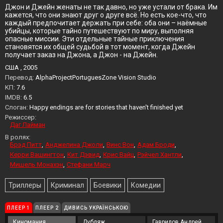
Джон и Джейн женаты не так давно, но уже устали от брака. Им
кажется, что они знают друг о друге всё. Но есть кое-что, что
каждый предпочитает держать при себе: оба они – наёмные
убийцы, которые тайно путешествуют по миру, выполняя
опасные миссии. Эти отдельные тайные приключения
становятся их общей судьбой в тот момент, когда Джейн
получает заказ на Джона, а Джон - на Джейн.
США , 2005
Перевод:
AlphaProjectPortuguesZone Vision Studio
KП:
7.6
IMDB:
6.5
Слоган:
Happy endings are for stories that haven't finished yet
Режиссер:
Даг Лайман
В ролях:
Брэд Питт
Анджелина Джоли
Винс Вон
Адам Броди
Керри Вашингтон
Кит Дэвид
Крис Вайц
Рэйчел Хантли
Мишель Монахэн
Стефани Марч
Триллеры
Криминал
Боевики
Комедии
ПЛЕЕР 1
ПЛЕЕР 2
ДИВИСЬ УКРАЇНСЬКОЮ
Киномания
Дубляж
Гаврилов Андрей