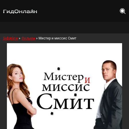
Gidonline
»
Фильмы
» Мистер и миссис Смит