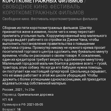
КОРОТКОМЕТРАЖНЫХ ФИЛЬМОВ
/
СВОБОДНОЕ КИНО. ФЕСТИВАЛЬ
КОРОТКОМЕТРАЖНЫХ ФИЛЬМОВ
Свободное кино. Фестиваль короткометражных фильмов
Сборник из пяти короткометражных фильмов. Шахтёр
признаётся жене в измене, после чего к нему перестаёт
прилипать угольная пыль. Коррумпированный мэр маленького
города выдаёт рабочего со стройки за Джеки Чана, чтобы
выполнить постановление правительства о повышении
престижа страны. Промоутер никому не нужного крема просит
посетителей торгового центра одолжить ему буквально минуту
времени, чтобы он рассказал о своём товаре. К сожалению,
один из кредиторов требует вернуть одолженную минуточку.
Маленький городской мальчик боится в деревне всего — гусей,
трактора, злую собаку. Но когда его бабушке нужна помощь,
он поступает как настоящий супергерой. Школьница скрывает,
что её мама работает в этой же школе уборщицей. Чтобы
дружить с более успешными одноклассницами, ей приходится
издеваться над собственной матерью.
Россия , 2021 ,
1ч 25м
Перевод:
Оригинальная дорожка
KП:
6.8
Премьера в РФ:
2021-05-05
Возраст:
18