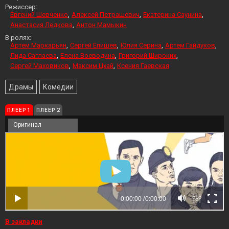
Режиссер:
Евгений Шевченко
Алексей Петрашевич
Екатерина Саунина
Анастасия Ледкова
Антон Мамыкин
В ролях:
Артем Маркарьян
Сергей Епишев
Юлия Серина
Артем Гайдуков
Лида Саглаева
Елена Воеводина
Григорий Широких
Сергей Маховиков
Максим Цхай
Ксения Гаевская
Драмы
Комедии
ПЛЕЕР 1
ПЛЕЕР 2
Оригинал
В закладки