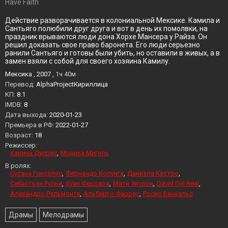
Have Faith
Действие разворачивается в колониальной Мексике. Камила и
Сантьяго полюбили друг друга и вот в день их помолвки, на
праздник врываются люди дона Хорхе Мансера у Райза. Он
решил доказать свое право баронета. Его люди серьезно
ранили Сантьяго и готовы были убить, но оставили в живых, а в
замен взяли с собой для своего хозяина Камилу.
Мексика , 2007 ,
1ч 40м
Перевод:
AlphaProjectКириллица
KП:
8.1
IMDB:
8
Дата выхода:
2020-01-23
Премьера в РФ:
2022-01-27
Возраст:
18
Режиссер:
Карина Дупрес
Моника Мигель
В ролях:
Сусана Гонсалес
Фернандо Колунга
Даниэла Кастро
Себастьян Рульи
Хуан Феррара
Мати Уитрон
David Del Real
Алехандро Рельмонте
Альберто Фаррес
Росио Банкельс
Драмы
Мелодрамы