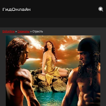
Gidonline
»
Сериалы
» Страсть