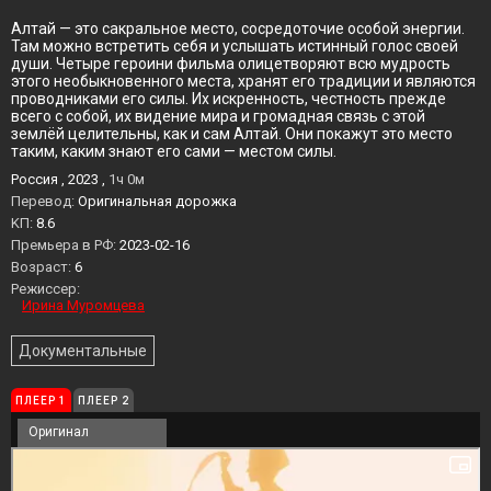
Алтай — это сакральное место, сосредоточие особой энергии.
Там можно встретить себя и услышать истинный голос своей
души. Четыре героини фильма олицетворяют всю мудрость
этого необыкновенного места, хранят его традиции и являются
проводниками его силы. Их искренность, честность прежде
всего с собой, их видение мира и громадная связь с этой
землёй целительны, как и сам Алтай. Они покажут это место
таким, каким знают его сами — местом силы.
Россия , 2023 ,
1ч 0м
Перевод:
Оригинальная дорожка
KП:
8.6
Премьера в РФ:
2023-02-16
Возраст:
6
Режиссер:
Ирина Муромцева
Документальные
ПЛЕЕР 1
ПЛЕЕР 2
Оригинал