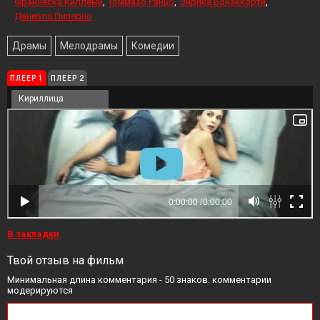
Франческа Киллеми
Томмазо Раньо
Энрика Бонаккорти
Даниэла Пиперно
Драмы
Мелодрамы
Комедии
ПЛЕЕР 1
ПЛЕЕР 2
Кириллица
В закладки
Твой отзыв на фильм
Минимальная длина комментария - 50 знаков. комментарии
модерируются