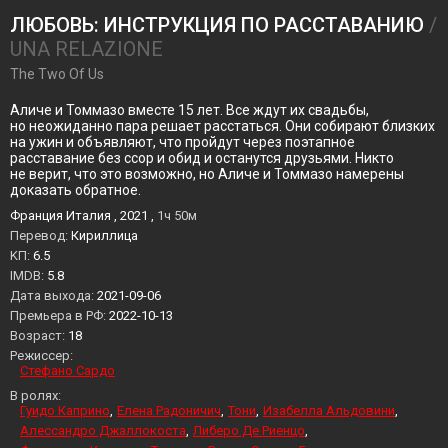
ЛЮБОВЬ: ИНСТРУКЦИЯ ПО РАССТАВАНИЮ
/
UNA RELAZIONE
The Two Of Us
Аличе и Томмазо вместе 15 лет. Все ждут их свадьбы,
но неожиданно пара решает расстаться. Они собирают близких
на ужин и объявляют, что пройдут через поэтапное
расставание без ссор и обид и останутся друзьями. Никто
не верит, что это возможно, но Аличе и Томмазо намерены
доказать обратное.
Франция Италия , 2021 ,
1ч 50м
Перевод:
Кириллица
KП:
6.5
IMDB:
5.8
Дата выхода:
2021-09-06
Премьера в РФ:
2022-10-13
Возраст:
18
Режиссер:
Стефано Сардо
В ролях:
Гуидо Каприно
Елена Радоничич
Тони
Изабелла Альдовини
Алессандро Джаллокоста
Либеро Де Риенцо