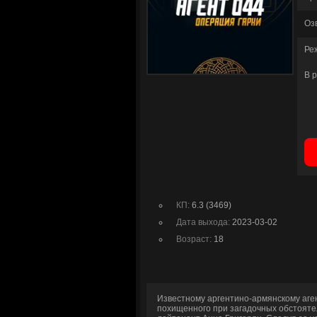
Оз
Ре
В 
КП:
6.3 (3469)
Дата выхода:
2023-03-02
Возраст:
18
Известному аргентино-армянскому аге
похищенного при загадочных обстояте