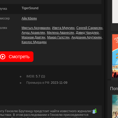
TigerSound
вучка
жиссер
Айк Кбеян
ролях
Мкртыч Арзуманян
Ивета Мукучян
Сергей Саркисян
Ануш Аракелян
Милена Аванесян
Дэвид Чандлер
Мариам Давтян
Макар Галстян
Андраник Арутюнян
Карлос Мурадян
Смотреть
IMDB:
5.7 (1)
Премьера в РФ:
2023-11-09
Поп
нту Гензелю Брутенцу предстоит найти известного журналиста,
льствах. В этом расследовании к Гензелю присоединяется