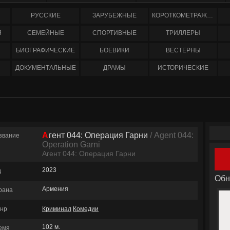
РУССКИЕ
ЗАРУБЕЖНЫЕ
КОРОТКОМЕТРАЖНЫЕ
Я
СЕМЕЙНЫЕ
СПОРТИВНЫЕ
ТРИЛЛЕРЫ
БИОГРАФИЧЕСКИЕ
БОЕВИКИ
ВЕСТЕРНЫ
ДОКУМЕНТАЛЬНЫЕ
ДРАМЫ
ИСТОРИЧЕСКИЕ
Агент 044: Операция Гарни
/ Agent 044:
звание
Operation Garni
Агент 044: Операция Гарни
2023
д
Обн
Армения
рана
нр
Криминал
Комедии
102 м.
емя