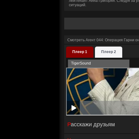
лейтенант Анна Григорян. Следуя за у
ситуаций.
Смотреть Агент 044: Операция Гарни о
Плеер 1
Плеер 2
TigerSound
Расскажи друзьям