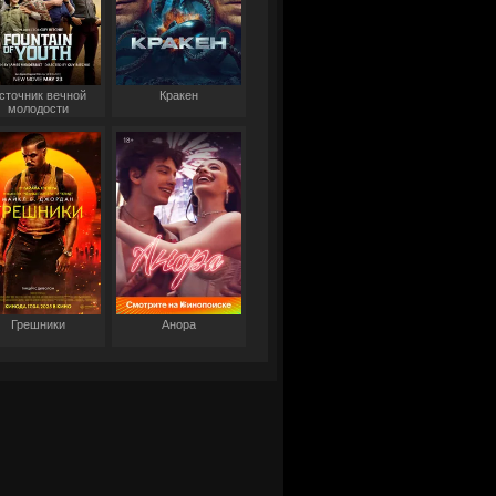
сточник вечной
Кракен
молодости
Грешники
Анора