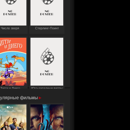
Число зверя
Стерлинг-Поинт
Зигги и Диего
Юго-западные ветры
улярные фильмы