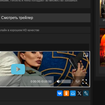
ликами, Гензель и Анна попадают во множество забавных
Смотреть трейлер
И
нлайн в хорошем HD качестве