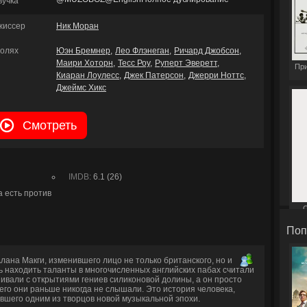
вучка
жиссер
Ник Моран
ролях
Юэн Бремнер
Лео Флэнеган
Ричард Джобсон
Маири Хоторн
Тесс Роу
Руперт Эверетт
При
Киаран Лоулесс
Джек Патерсон
Джерри Ноттс
Джеймс Хикс
Смотреть
IMDB:
6.1 (26)
а есть против
С
Поп
лана Макги, изменившего лицо не только британского, но и
ь находить таланты в многочисленных английских пабах считали
ивали с открытиями гениев силиконовой долины, а он просто
его они раньше никогда не слышали. Это история человека,
авшего одним из творцов новой музыкальной эпохи.