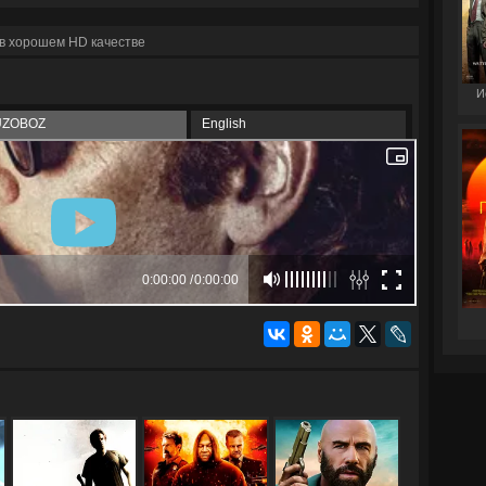
в хорошем HD качестве
И
UZOBOZ
English