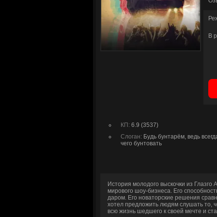
Оз
Ре
В 
КП:
6.9 (3537)
Слоган:
Будь бунтарём, ведь всегд
чего бунтовать
История молодого выскочки из Глазго А
мирового шоу-бизнеса. Его способност
даром. Его новаторские решения сравн
хотел предложить людям слушать то, ч
всю жизнь шедшего к своей мечте и ст