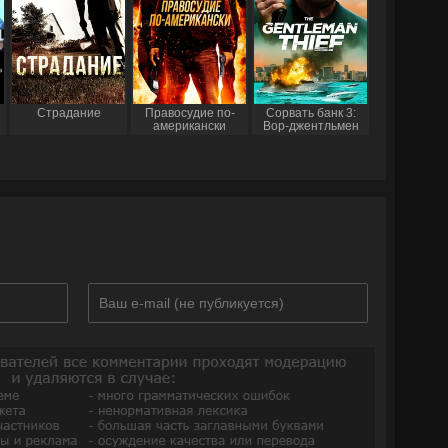
Страдание
Правосудие по-
Сорвать банк 3:
американски
Вор-джентльмен