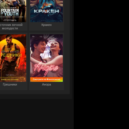
сточник вечной
Кракен
молодости
Грешники
Анора