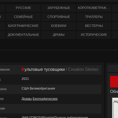
РУССКИЕ
ЗАРУБЕЖНЫЕ
КОРОТКОМЕТРАЖНЫЕ
Я
СЕМЕЙНЫЕ
СПОРТИВНЫЕ
ТРИЛЛЕРЫ
БИОГРАФИЧЕСКИЕ
БОЕВИКИ
ВЕСТЕРНЫ
ДОКУМЕНТАЛЬНЫЕ
ДРАМЫ
ИСТОРИЧЕСКИЕ
Культовые тусовщики
/ Creation Stories
звание
2021
д
США Великобритания
рана
Обн
нр
Драмы
Биографические
емя
@MUZOBOZ@EnglishПолное дублирование