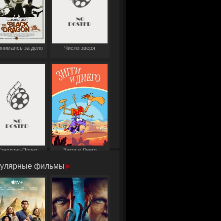
нимаясь за дело
Число зверя
терлинг-Поинт
Зигги и Диего
улярные фильмы