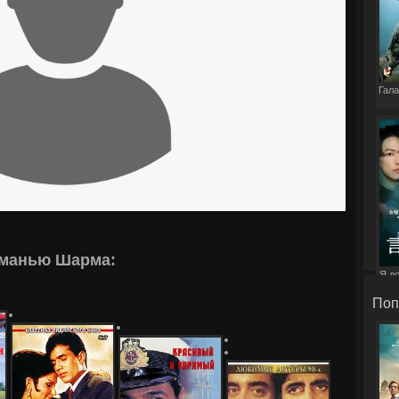
Гала
иманью Шарма:
Я д
э
Поп