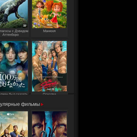
пагосы с Дэвидом
Манюня
Аттенборо
олжен был сказать
Осколки
то миллион раз
улярные фильмы