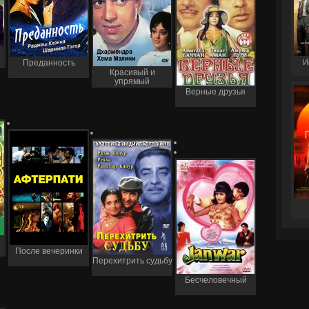
И
Преданность
Красивый и
упрямый
Верные друзья
После вечеринки
Перехитрить судьбу
Бесчеловечный