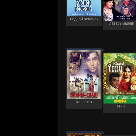
Родной ребенок
Главарь мафии
Холостяк
Тени