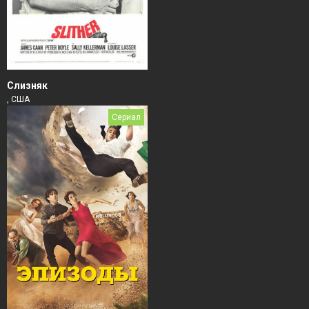
Слизняк
, США
Сериал