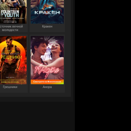
сточник вечной
Кракен
молодости
Грешники
Анора