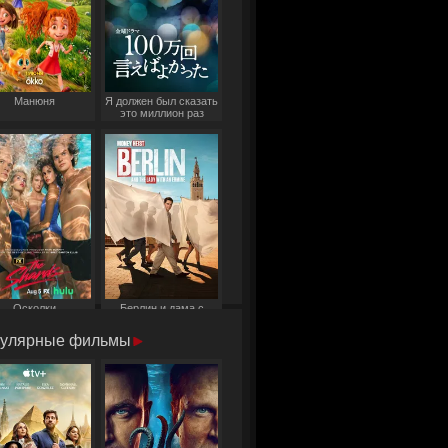
Манюня
Я должен был сказать
это миллион раз
Осколки
Берлин и дама с
горностаем
улярные фильмы