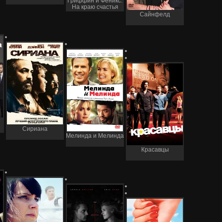
Гриффин и Феникс:
На краю счастья
Сайнфелд
Сириана
Мелинда и Мелинда
Красавцы