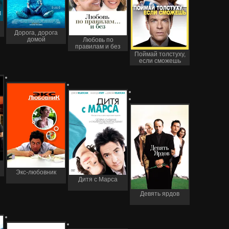
Дорога, дорога
домой
Любовь по
правилам и без
Поймай толстуху,
если сможешь
Экс-любовник
Дитя с Марса
Девять ярдов