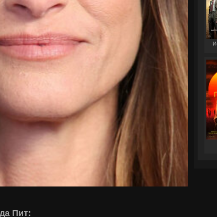
И
да Пит: