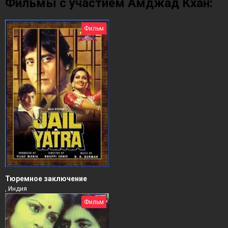
Фильмы с участием Амджад Кхан:
Фильм
Тюремное заключение
, Индия
Фильм