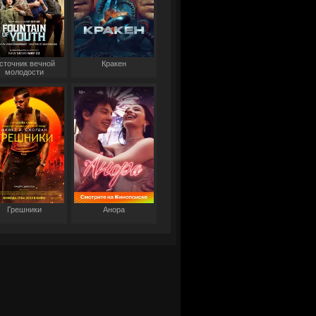
сточник вечной
Кракен
молодости
Грешники
Анора