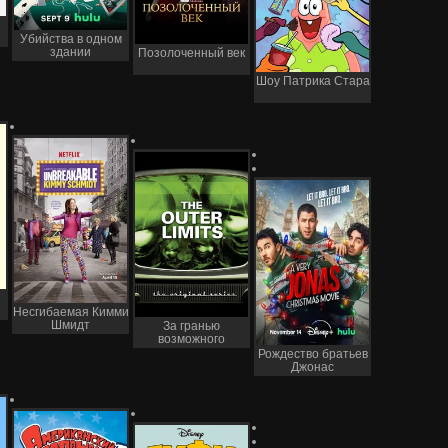
Убийства в одном
здании
Позолоченный век
Шоу Патрика Стара
Несгибаемая Кимми
Шмидт
За гранью
возможного
Рождество братьев
Джонас