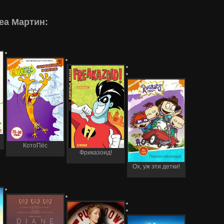
еа Мартин:
КотоПёс
Фриказоид!
Ох, уж эти детки!