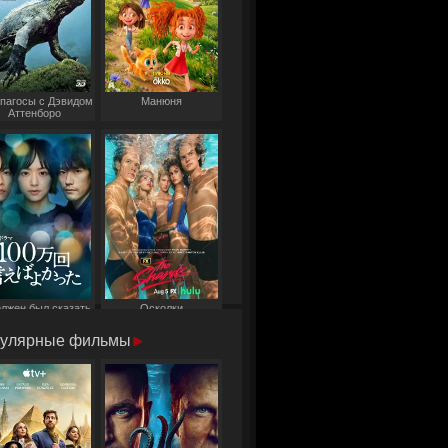
пагосы с Дэвидом
Манюня
Аттенборо
олжен был сказать
Осколки
то миллион раз
улярные фильмы