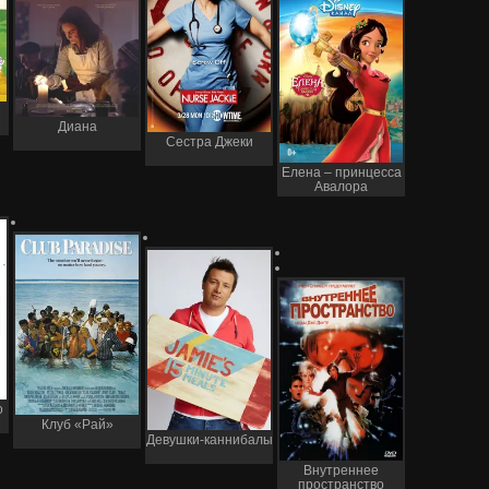
Диана
Сестра Джеки
Елена – принцесса
Авалора
о
Клуб «Рай»
Девушки-каннибалы
Внутреннее
пространство