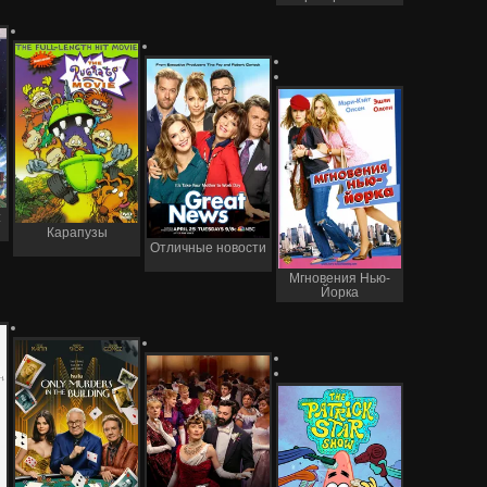
:
Карапузы
Отличные новости
Мгновения Нью-
Йорка