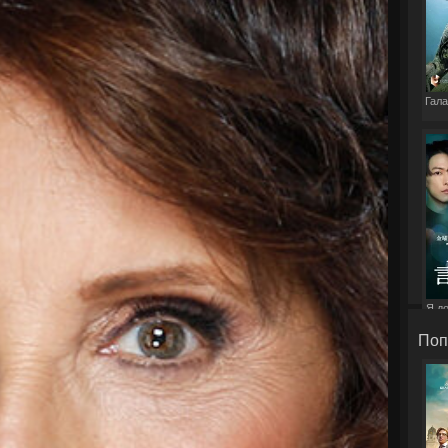
Гала
Я д
э
Поп