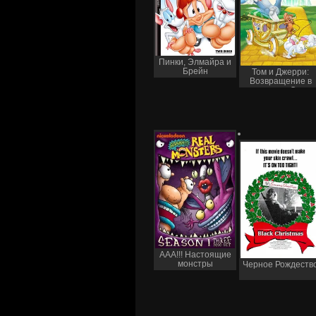
Пинки, Элмайра и
Брейн
Том и Джерри:
Возвращение в
страну Оз
ААА!!! Настоящие
монстры
Черное Рождеств