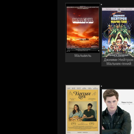
Мальвиль
Джимми Нейтрон
Мальчик-гений