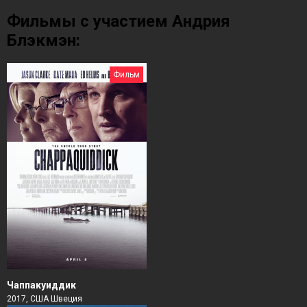
Фильмы с участием Андрия
Блэкмэн:
Фильм
Чаппакуиддик
2017, США Швеция