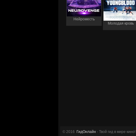
Нейроместь
Молодая кровь
© 2016
ГидОнлайн
- Твой гид в мире кино!