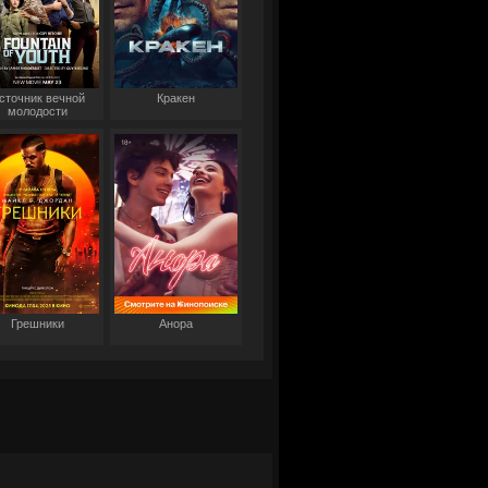
сточник вечной
Кракен
молодости
Грешники
Анора