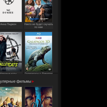
Анна Пиджон
Никто не будет скучать
по нам
Уличные коты
Галапагосы с Дэвидом
Аттенборо
улярные фильмы