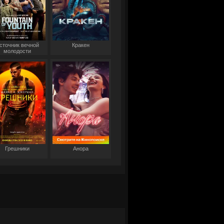
сточник вечной
Кракен
молодости
Грешники
Анора