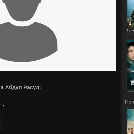
Гала
а Абдул Расул:
Я д
э
Поп