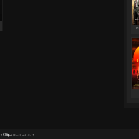
И
 ♦
Обратная связь
♦