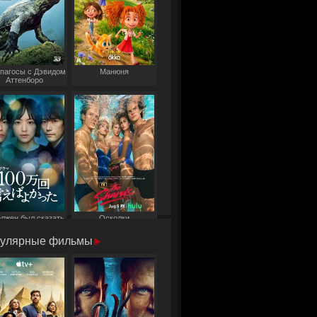
пагосы с Дэвидом
Манюня
Аттенборо
олжен был сказать
Осколки
то миллион раз
улярные фильмы