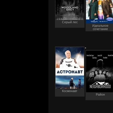
Серый лес
Идеальное
сочетание
Космонавт
Район