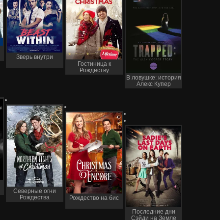
Зверь внутри
Гостиница к
Рождеству
В ловушке: история
Алекс Купер
Северные огни
Рождества
Рождество на бис
Последние дни
Сэйди на Земле