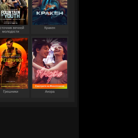
сточник вечной
Кракен
молодости
Грешники
Анора