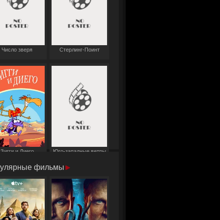
Число зверя
Стерлинг-Поинт
Зигги и Диего
Юго-западные ветры
улярные фильмы