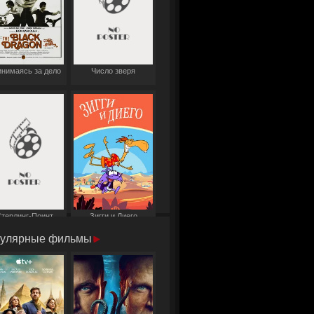
нимаясь за дело
Число зверя
терлинг-Поинт
Зигги и Диего
улярные фильмы