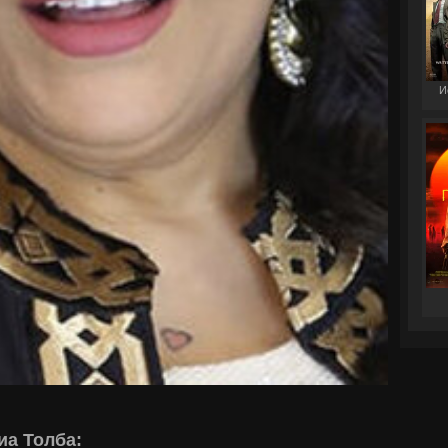
И
иа Толба: