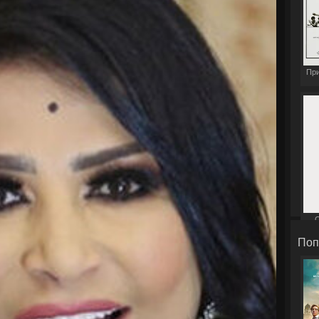
При
С
Поп