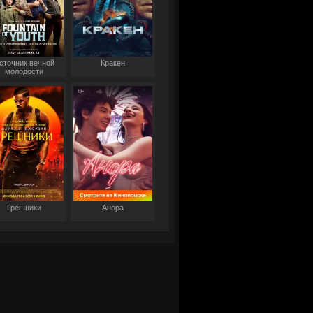
сточник вечной
Кракен
молодости
Грешники
Анора