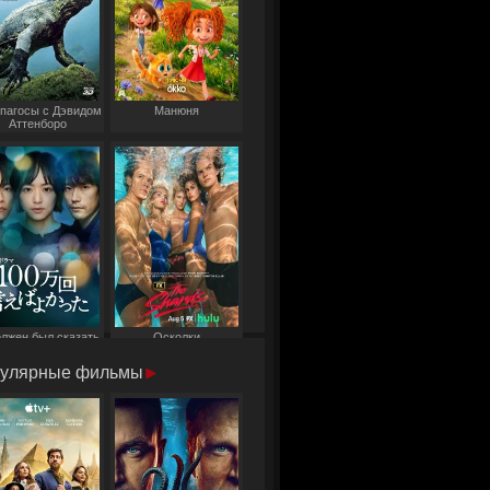
пагосы с Дэвидом
Манюня
Аттенборо
олжен был сказать
Осколки
то миллион раз
улярные фильмы