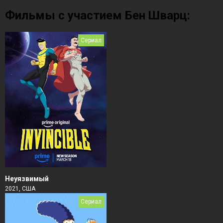
Фильмы с участием Бен Шварц:
Сериал
Неуязвимый
2021, США
Сериал