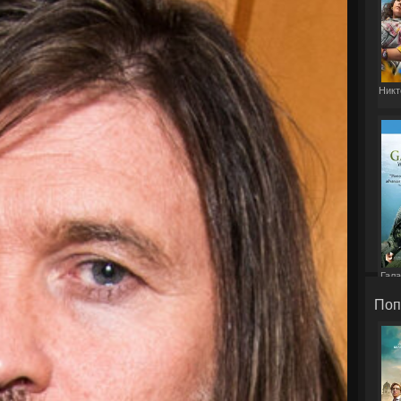
Никт
Гала
Поп