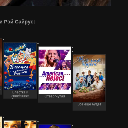
и Рэй Сайрус:
0
Блёстка и
спасённое
Отвергнутая
Рождество
Всё ещё будет