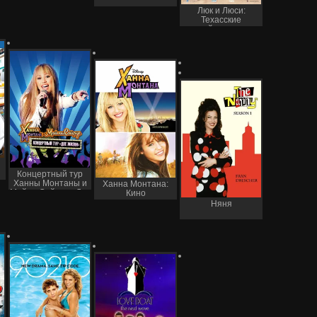
Люк и Люси:
Техасские
рейнджеры
Концертный тур
Ханны Монтаны и
Ханна Монтана:
Майли Сайрус «Две
Кино
жизни»
Няня