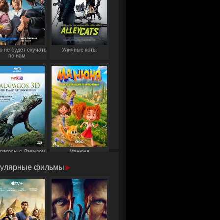
о не будет скучать
Уличные коты
по нам
пагосы с Дэвидом
Манюня
Аттенборо
улярные фильмы