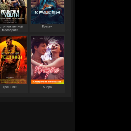
сточник вечной
Кракен
молодости
Грешники
Анора