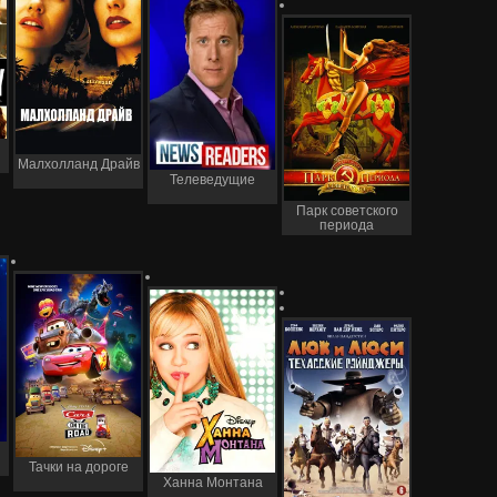
Малхолланд Драйв
Телеведущие
Парк советского
периода
Тачки на дороге
Ханна Монтана