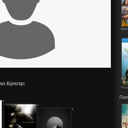
Никт
ан Брюэр:
Гала
Поп