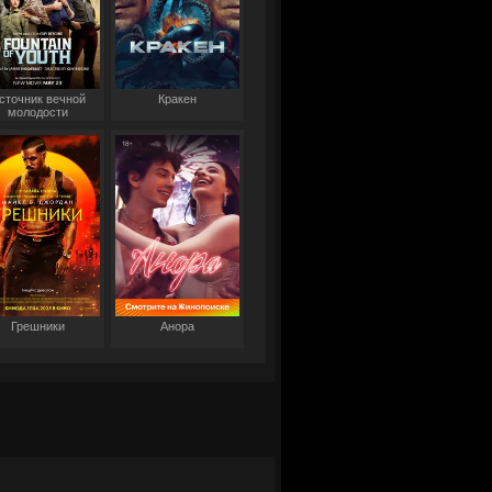
сточник вечной
Кракен
молодости
Грешники
Анора