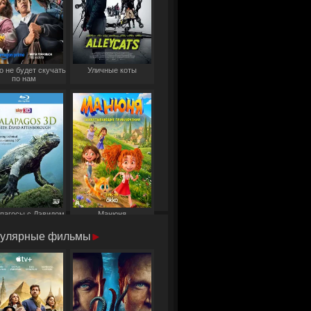
о не будет скучать
Уличные коты
по нам
пагосы с Дэвидом
Манюня
Аттенборо
улярные фильмы