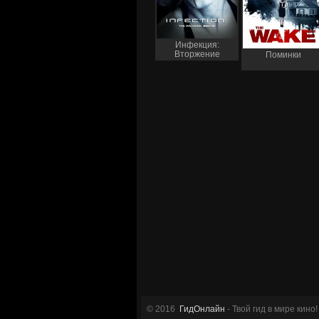
Инфекция:
Вторжение
Поминки
начинается
© 2016
ГидОнлайн
- Твой гид в мире кино!