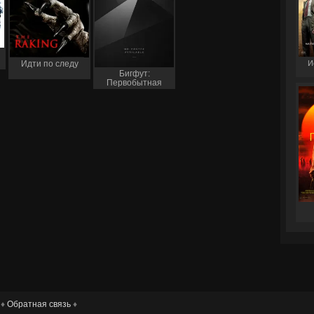
И
Идти по следу
Бигфут:
Первобытная
встреча
 ♦
Обратная связь
♦