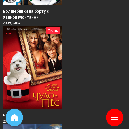
Волшебники на борту с
Ханной Монтаной
2009, США
Фильм
Чудо-пес
2011, США