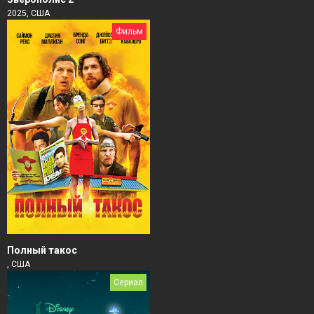
2025, США
Фильм
Полный такос
, США
Сериал