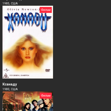
1985, США
Фильм
Ксанаду
1980, США
Фильм