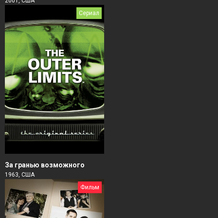
2001, США
Сериал
За гранью возможного
1963, США
Фильм