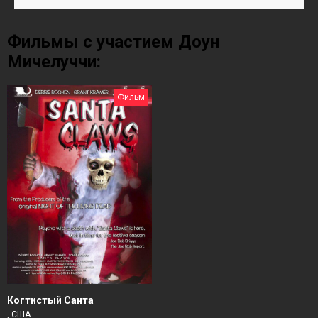
Фильмы с участием Доун
Мичелуччи:
Фильм
Когтистый Санта
, США