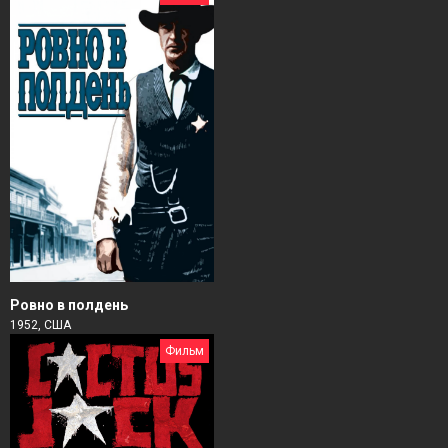
Ровно в полдень
1952, США
Фильм