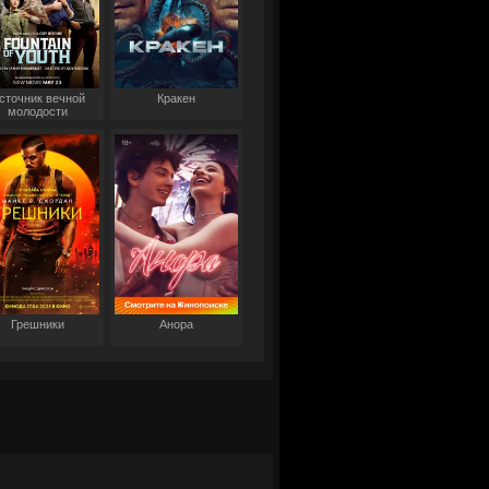
сточник вечной
Кракен
молодости
Грешники
Анора