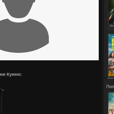
Эта
ни Куинн:
Никт
Поп