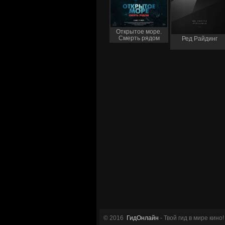
Открытое море.
Смерть рядом
Ред Райдинг
© 2016
ГидОнлайн
- Твой гид в мире кино!