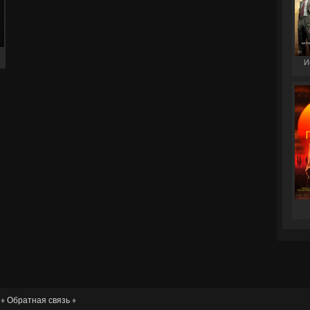
И
 ♦
Обратная связь
♦