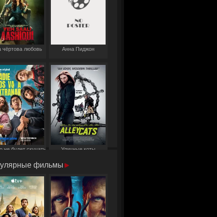
 чёртова любовь
Анна Пиджон
о не будет скучать
Уличные коты
по нам
улярные фильмы