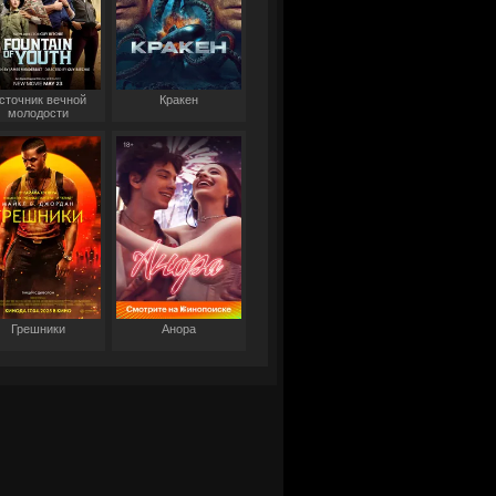
сточник вечной
Кракен
молодости
Грешники
Анора