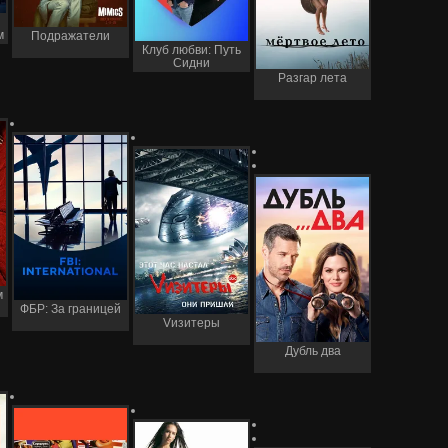
м
Подражатели
Клуб любви: Путь
Сидни
Разгар лета
м
ФБР: За границей
Vизитеры
Дубль два