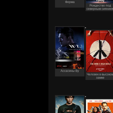
Ферма
Рождество под
северным сияние
Ассасины Ву
Человек в высоко
замке