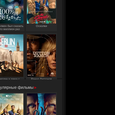
олжен был сказать
Осколки
то миллион раз
ерлин и дама с
Ранчо Даттонов
горностаем
улярные фильмы