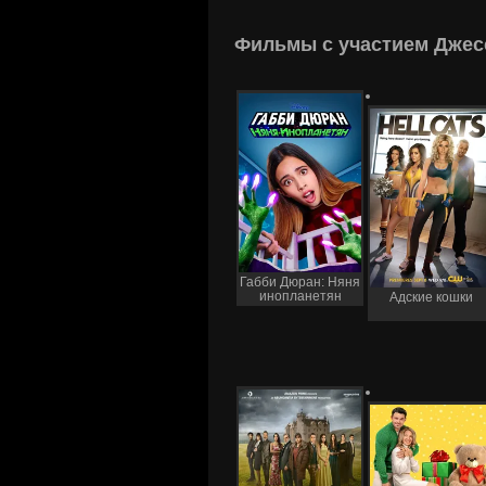
Фильмы с участием Джес
Габби Дюран: Няня
инопланетян
Адские кошки