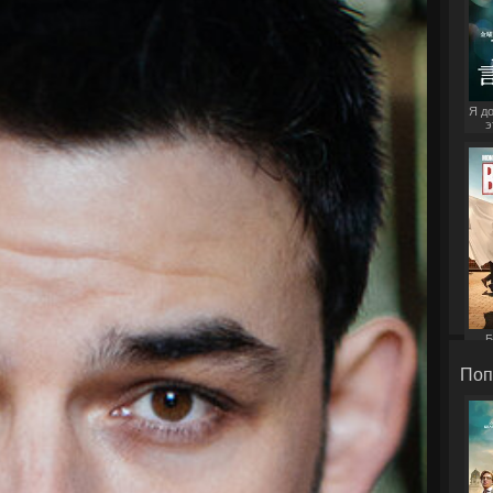
Я д
э
Б
Поп