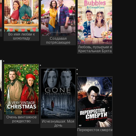
е
Во имя любви к
шоколаду
Создавая
потрясающее
Любовь, пузырьки и
Кристальная Бухта
Очень винтажное
рождество
Исчезнувшая: Моя
дочь
Перекресток смерти