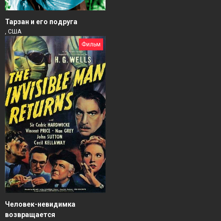
Тарзан и его подруга
, США
Фильм
Человек-невидимка
возвращается